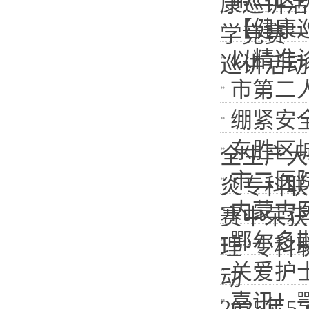
康巡讲活
【健康
学竞赛一
以精准
巡讲活动
市第二
绷紧安
东胜区
全生产大
市二医
炎专科联
内蒙古
赛中荣获
鄂尔多斯
理”专科
关爱护
动
喜讯！
2025年